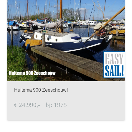
Huitema 900 Zeeschouw!
€
24.990,-
bj:
1975