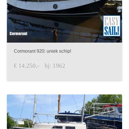
Cormorant 920: uniek schip!
€
14.250,-
bj:
1962