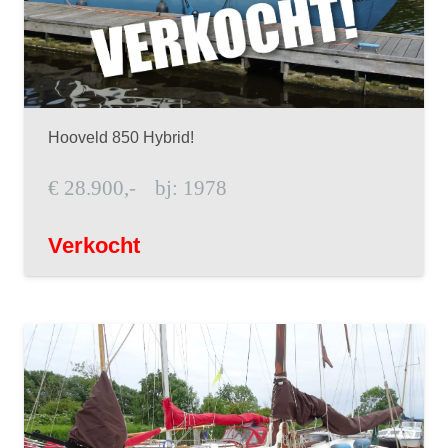
Hooveld 850 Hybrid!
€
28.900,-
bj:
1978
Verkocht