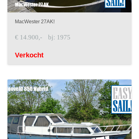
MacWester 27AK!
€
14.900,-
bj:
1975
Verkocht