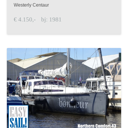
Westerly Centaur
€
4.150,-
bj:
1981