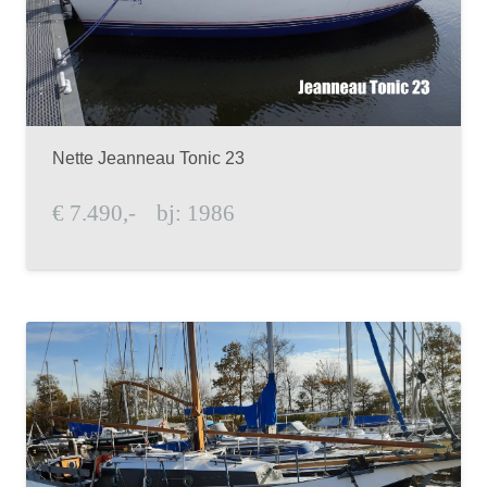
Nette Jeanneau Tonic 23
€
7.490,-
bj:
1986