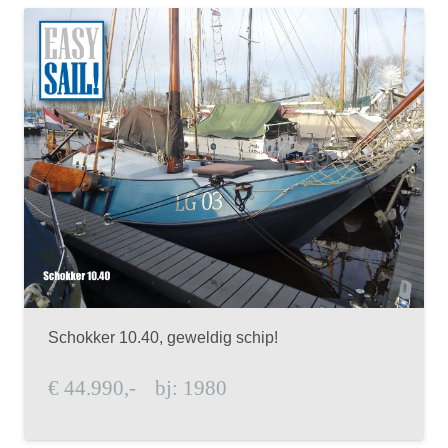
Schokker 10.40, geweldig schip!
€
44.990,-
bj:
1980