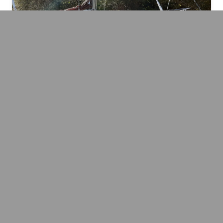
Rogger FD36 Motorsailer!
€
34.750,00
bj:
1974