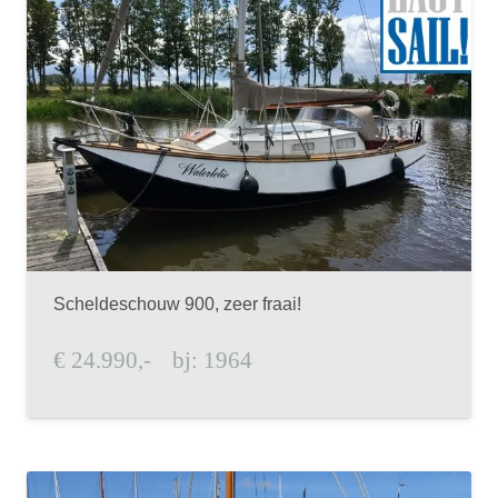
Scheldeschouw 900, zeer fraai!
€
24.990,-
bj:
1964