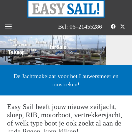
Bel: 06–21455286
De Jachtmakelaar voor het Lauwersmeer en
omstreken!
Easy Sail heeft jouw nieuwe zeiljacht,
sloep, RIB, motorboot, vertrekkersjacht,
of welk type boot je ook zoekt al aan de
kade liggen, kom kijken!