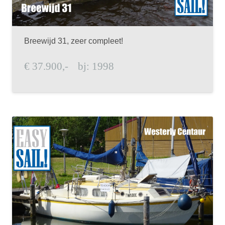
Breewijd 31, zeer compleet!
€
37.900,-
bj:
1998