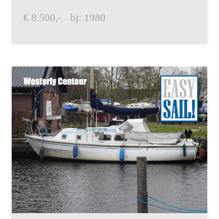
€
8.500,-
bj:
1980