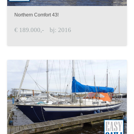
Northern Comfort 43!
€
189.000,-
bj:
2016