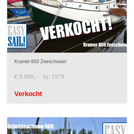
Kramer 850 Zeeschouw!
€
9.800,-
bj:
1978
Verkocht