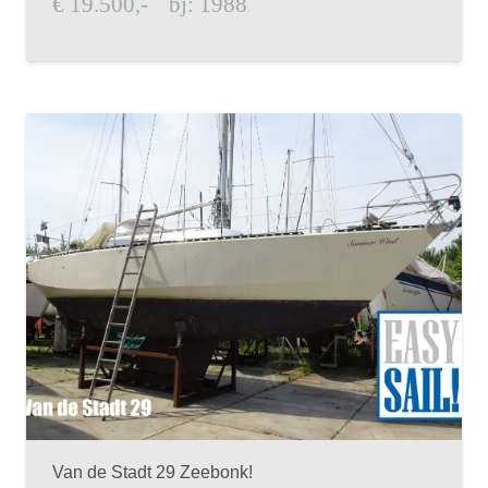
€
19.500,-
bj:
1988
Van de Stadt 29 Zeebonk!