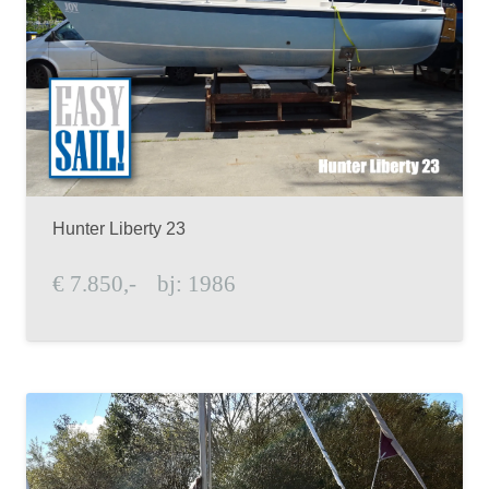
Hunter Liberty 23
€
7.850,-
bj:
1986