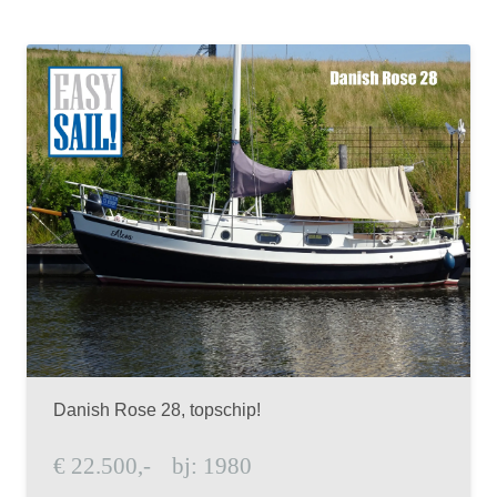
Danish Rose 28, topschip!
€
22.500,-
bj:
1980