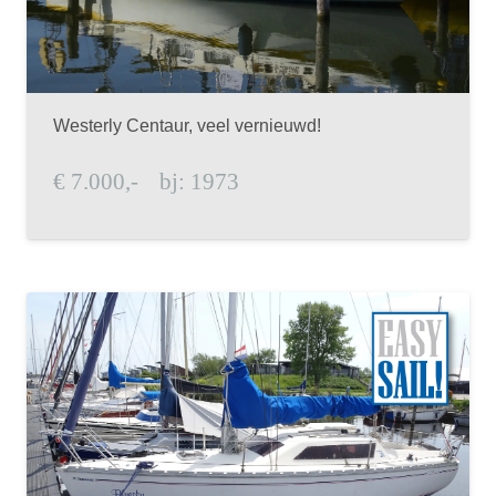
Westerly Centaur, veel vernieuwd!
€
7.000,-
bj:
1973